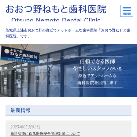
おおつ野
茨城県土浦市おおつ野の身近でアットホームな歯科医院「おおつ野ねもと歯
科医院」です。
ホーム
診療内容
院長挨拶
院内紹介
アクセス
最新情報
2025年05月01日
歯科診療に係る医療安全管理対策について