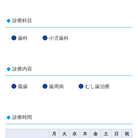
診療科目
歯科
小児歯科
診療内容
義歯
歯周病
むし歯治療
診療時間
月
火
水
木
金
土
日
祝