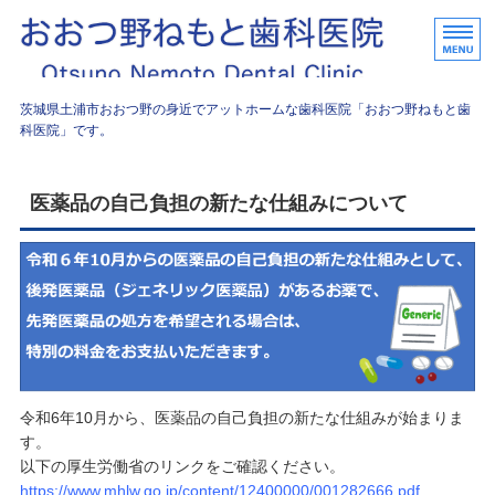
おおつ野
茨城県土浦市おおつ野の身近でアットホームな歯科医院「おおつ野ねもと歯
科医院」です。
ホーム
医薬品の自己負担の新たな仕組みについて
診療内容
院長挨拶
院内紹介
アクセス
令和6年10月から、医薬品の自己負担の新たな仕組みが始まりま
す。
以下の厚生労働省のリンクをご確認ください。
https://www.mhlw.go.jp/content/12400000/001282666.pdf